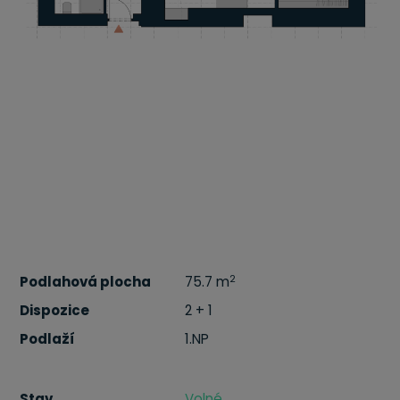
2
Podlahová plocha
75.7 m
Dispozice
2 + 1
Podlaží
1.NP
Stav
Volné