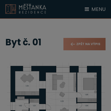
MENU
Byt č. 01
ZPĚT NA VÝPIS