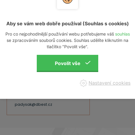
E-mail*
Aby se vám web dobře používal (Souhlas s cookies)
Zpráva
Pro co nejpohodlnější používání webu potřebujeme váš
souhlas
se zpracováním souborů cookies. Souhlas udělíte kliknutím na
tlačítko "Povolit vše".
Nastavení cookies
Ing.Miroslav Padyšák
+420 604 600 500
padysak@dbest.cz