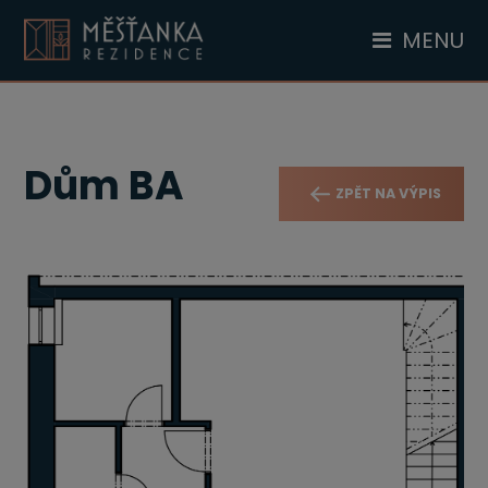
MENU
Dům BA
ZPĚT NA VÝPIS