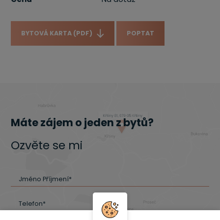
BYTOVÁ KARTA (PDF)
POPTAT
Máte zájem o jeden z bytů?
Ozvěte se mi
Jméno Příjmení*
Telefon*