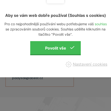
E-mail*
Aby se vám web dobře používal (Souhlas s cookies)
Zpráva
Pro co nejpohodlnější používání webu potřebujeme váš
souhlas
se zpracováním souborů cookies. Souhlas udělíte kliknutím na
tlačítko "Povolit vše".
Nastavení cookies
Ing.Miroslav Padyšák
+420 604 600 500
padysak@dbest.cz