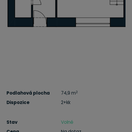
2
Podlahová plocha
74,9 m
Dispozice
2+kk
Stav
Volné
Cena
Na dotaz